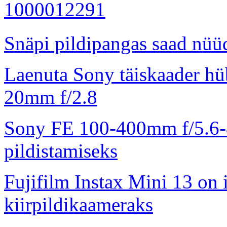
Snäpi pildipangas saad nüüd
Laenuta Sony täiskaader hü
20mm f/2.8
Sony FE 100-400mm f/5.6-8
pildistamiseks
Fujifilm Instax Mini 13 on 
kiirpildikaameraks