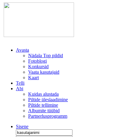
Avasta
Nädala Top pildid
Fotoblogi
Konkursid
Vaata kasutajaid
Kaart
Telli
Abi
Kuidas alustada
Piltide üleslaadimine
Piltide tellimine
Albumite tüübid
Partnerlusprogramm
Sisene