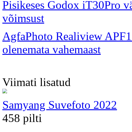
Pisikeses Godox iT30Pro väl
võimsust
AgfaPhoto Realiview APF1
olenemata vahemaast
Viimati lisatud
Samyang Suvefoto 2022
458 pilti