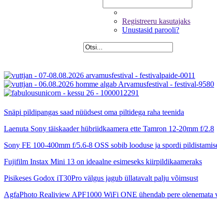
Registreeru kasutajaks
Unustasid parooli?
Snäpi pildipangas saad nüüdsest oma piltidega raha teenida
Laenuta Sony täiskaader hübriidkaamera ette Tamron 12-20mm f/2.8
Sony FE 100-400mm f/5.6-8 OSS sobib looduse ja spordi pildistamis
Fujifilm Instax Mini 13 on ideaalne esimeseks kiirpildikaameraks
Pisikeses Godox iT30Pro välgus jagub üllatavalt palju võimsust
AgfaPhoto Realiview APF1000 WiFi ONE ühendab pere olenemata 