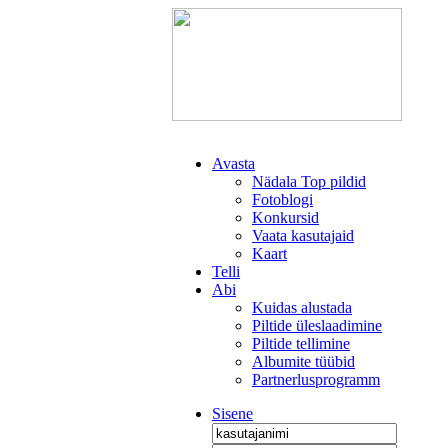
Avasta
Nädala Top pildid
Fotoblogi
Konkursid
Vaata kasutajaid
Kaart
Telli
Abi
Kuidas alustada
Piltide üleslaadimine
Piltide tellimine
Albumite tüübid
Partnerlusprogramm
Sisene