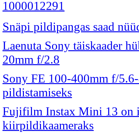
Snäpi pildipangas saad nüüd
Laenuta Sony täiskaader hü
20mm f/2.8
Sony FE 100-400mm f/5.6-8
pildistamiseks
Fujifilm Instax Mini 13 on 
kiirpildikaameraks