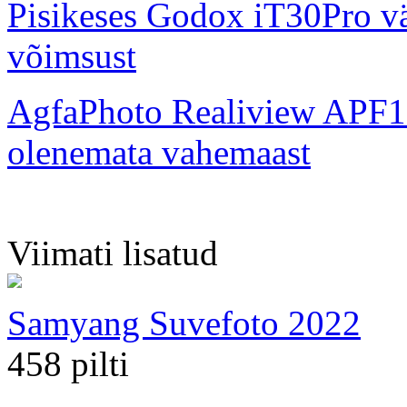
Pisikeses Godox iT30Pro väl
võimsust
AgfaPhoto Realiview APF1
olenemata vahemaast
Viimati lisatud
Samyang Suvefoto 2022
458 pilti