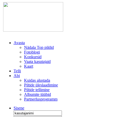
Avasta
Nädala Top pildid
Fotoblogi
Konkursid
Vaata kasutajaid
Kaart
Telli
Abi
Kuidas alustada
Piltide üleslaadimine
Piltide tellimine
Albumite tüübid
Partnerlusprogramm
Sisene