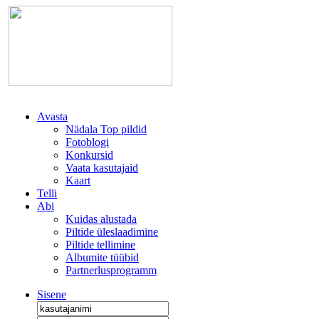
Avasta
Nädala Top pildid
Fotoblogi
Konkursid
Vaata kasutajaid
Kaart
Telli
Abi
Kuidas alustada
Piltide üleslaadimine
Piltide tellimine
Albumite tüübid
Partnerlusprogramm
Sisene