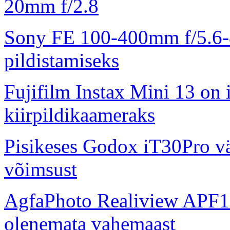
20mm f/2.8
Sony FE 100-400mm f/5.6-8
pildistamiseks
Fujifilm Instax Mini 13 on 
kiirpildikaameraks
Pisikeses Godox iT30Pro väl
võimsust
AgfaPhoto Realiview APF1
olenemata vahemaast