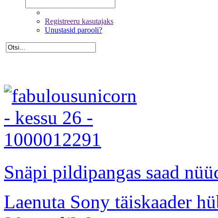
Registreeru kasutajaks
Unustasid parooli?
Snäpi pildipangas saad nüüd
Laenuta Sony täiskaader hü